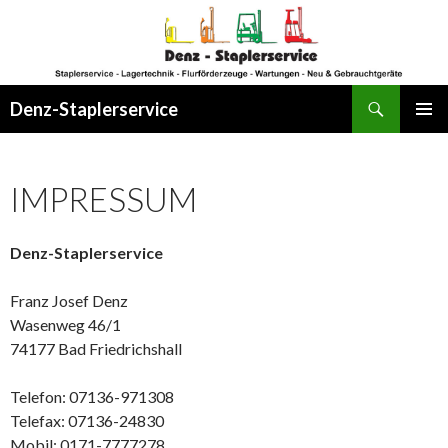
Suchen
Denz-Staplerservice
ZUM INHALT SPRINGEN
PRIMÄR
MENÜ
IMPRESSUM
Denz-Staplerservice
Franz Josef Denz
Wasenweg 46/1
74177 Bad Friedrichshall
Telefon: 07136-971308
Telefax: 07136-24830
Mobil: 0171-7777278