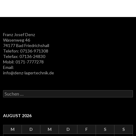
Franz Josef Denz
Wasenweg 46
74177 Bad Friedrichshall
Telefon: 07136-971308
Telefax: 07136-24830
Mobil: 0171-7777278
Email:
info@denz-lagertechnik.de
Suchen nach:
AUGUST 2026
M
D
M
D
F
S
S